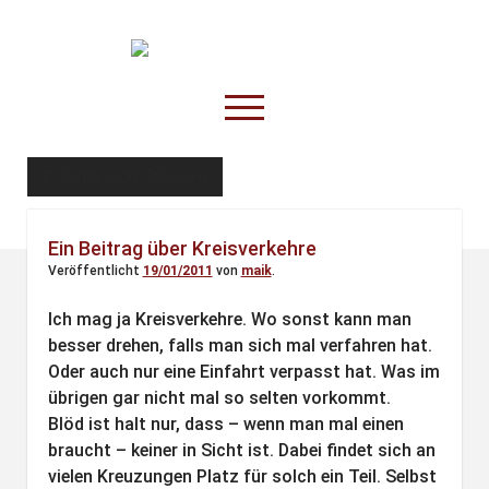
TruckOnline.de
open
menu
facebook
threads
linkedin
youtube
rss
amazon
Schlagwort:
Strassen
Anderswo
Ein Beitrag über Kreisverkehre
Spesenliste
Veröffentlicht
19/01/2011
von
maik
.
Fahrer
Ich mag ja Kreisverkehre. Wo sonst kann man
Disposition
besser drehen, falls man sich mal verfahren hat.
Oder auch nur eine Einfahrt verpasst hat. Was im
übrigen gar nicht mal so selten vorkommt.
Blöd ist halt nur, dass – wenn man mal einen
braucht – keiner in Sicht ist. Dabei findet sich an
vielen Kreuzungen Platz für solch ein Teil. Selbst