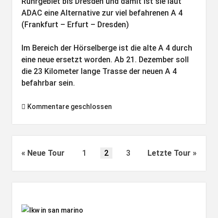
Ruhrgebiet bis Dresden und damit ist sie laut
ADAC eine Alternative zur viel befahrenen A 4
(Frankfurt – Erfurt – Dresden)
Im Bereich der Hörselberge ist die alte A 4 durch
eine neue ersetzt worden. Ab 21. Dezember soll
die 23 Kilometer lange Trasse der neuen A 4
befahrbar sein.
Kommentare geschlossen
Seitennummerierung
Neue Tour
1
2
3
Letzte Tour
der
Beiträge
Seitenleiste