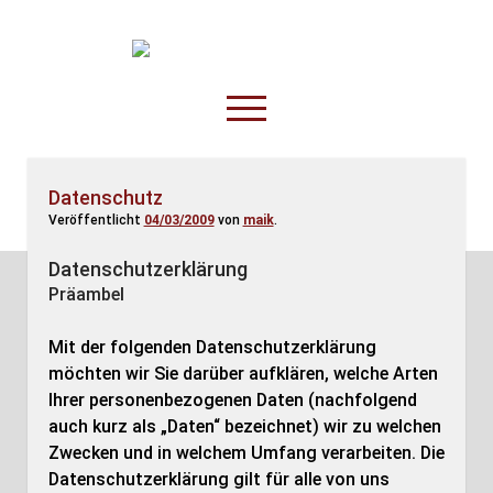
TruckOnline.de
open
menu
facebook
threads
linkedin
youtube
rss
amazon
Datenschutz
Veröffentlicht
04/03/2009
von
maik
.
Anderswo
Spesenliste
Datenschutzerklärung
Präambel
Fahrer
Disposition
Mit der folgenden Datenschutzerklärung
möchten wir Sie darüber aufklären, welche Arten
Ihrer personenbezogenen Daten (nachfolgend
auch kurz als „Daten“ bezeichnet) wir zu welchen
Zwecken und in welchem Umfang verarbeiten. Die
Datenschutzerklärung gilt für alle von uns