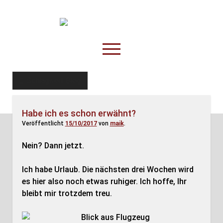
TruckOnline.de
open
menu
facebook
threads
linkedin
youtube
rss
amazon
Schlagwort:
Blog
Anderswo
Habe ich es schon erwähnt?
Spesenliste
Veröffentlicht
15/10/2017
von
maik
.
Fahrer
Nein? Dann jetzt.
Disposition
Ich habe Urlaub. Die nächsten drei Wochen wird
es hier also noch etwas ruhiger. Ich hoffe, Ihr
bleibt mir trotzdem treu.