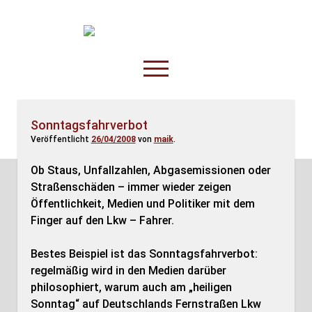
TruckOnline.de
open
menu
facebook
threads
linkedin
youtube
rss
amazon
Sonntagsfahrverbot
Veröffentlicht
26/04/2008
von
maik
.
Anderswo
Spesenliste
Ob Staus, Unfallzahlen, Abgasemissionen oder
Straßenschäden – immer wieder zeigen
Fahrer
Öffentlichkeit, Medien und Politiker mit dem
Disposition
Finger auf den Lkw – Fahrer.
Bestes Beispiel ist das Sonntagsfahrverbot:
regelmäßig wird in den Medien darüber
philosophiert, warum auch am „heiligen
Sonntag“ auf Deutschlands Fernstraßen Lkw