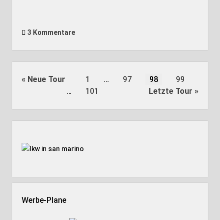
3 Kommentare
Seitennummerierung
Neue Tour
1
…
97
98
99
der
…
101
Letzte Tour
Beiträge
Seitenleiste
Werbe-Plane