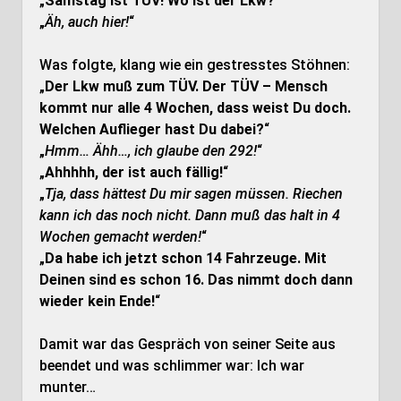
„
Samstag ist TÜV! Wo ist der Lkw?
“
„
Äh, auch hier!
“
Was folgte, klang wie ein gestresstes Stöhnen:
„
Der Lkw muß zum TÜV. Der TÜV – Mensch
kommt nur alle 4 Wochen, dass weist Du doch.
Welchen Auflieger hast Du dabei?
“
„
Hmm… Ähh…, ich glaube den 292!
“
„
Ahhhhh, der ist auch fällig!
“
„
Tja, dass hättest Du mir sagen müssen. Riechen
kann ich das noch nicht. Dann muß das halt in 4
Wochen gemacht werden!
“
„
Da habe ich jetzt schon 14 Fahrzeuge. Mit
Deinen sind es schon 16. Das nimmt doch dann
wieder kein Ende!
“
Damit war das Gespräch von seiner Seite aus
beendet und was schlimmer war: Ich war
munter…