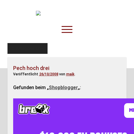
TruckOnline.de
open
menu
facebook
threads
linkedin
youtube
rss
amazon
Kategorie:
Lkw
Anderswo
Pech hoch drei
Spesenliste
Veröffentlicht
26/10/2008
von
maik
.
Fahrer
Gefunden beim „
Shopblogger
„:
Disposition