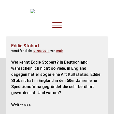
TruckOnline.de
open
menu
facebook
threads
linkedin
youtube
rss
amazon
Eddie Stobart
Veröffentlicht
01/08/2011
von
maik
.
Anderswo
Spesenliste
Wer kennt Eddie Stobart? In Deutschland
wahrscheinlich nicht so viele, in England
Fahrer
dagegen hat er sogar eine Art
Kultstatus
. Eddie
Disposition
Stobart hat in England in den 50er Jahren eine
Speditionsfirma gegründet die sehr berühmt
geworden ist. Und warum?
Weiter
>>>