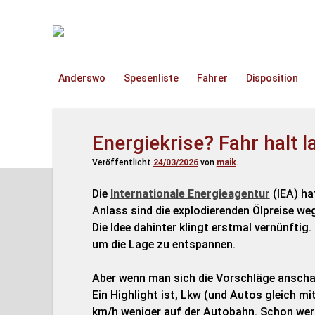
TruckOnline.de
Anderswo
Spesenliste
Fahrer
Disposition
Energiekrise? Fahr halt 
Veröffentlicht
24/03/2026
von
maik
.
Die
Internationale Energieagentur
(IEA) h
Anlass sind die explodierenden Ölpreise weg
Die Idee dahinter klingt erstmal vernünftig
um die Lage zu entspannen.
Aber wenn man sich die Vorschläge anschau
Ein Highlight ist, Lkw (und Autos gleich mi
km/h weniger auf der Autobahn. Schon wer