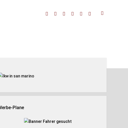
facebook
threads
linkedin
youtube
rss
amazon
enleiste
Werbe-Plane