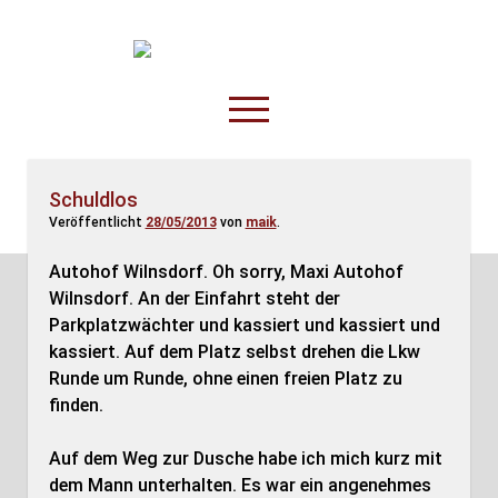
TruckOnline.de
open
menu
facebook
threads
linkedin
youtube
rss
amazon
Schuldlos
Veröffentlicht
28/05/2013
von
maik
.
Anderswo
Spesenliste
Autohof Wilnsdorf. Oh sorry, Maxi Autohof
Wilnsdorf. An der Einfahrt steht der
Fahrer
Parkplatzwächter und kassiert und kassiert und
Disposition
kassiert. Auf dem Platz selbst drehen die Lkw
Runde um Runde, ohne einen freien Platz zu
finden.
Auf dem Weg zur Dusche habe ich mich kurz mit
dem Mann unterhalten. Es war ein angenehmes