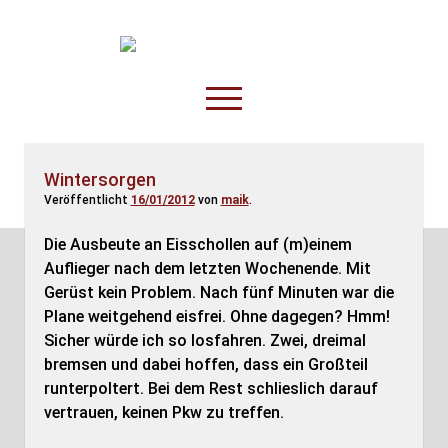
TruckOnline.de
open
menu
facebook
threads
linkedin
youtube
rss
amazon
Wintersorgen
Veröffentlicht
16/01/2012
von
maik
.
Anderswo
Spesenliste
Die Ausbeute an Eisschollen auf (m)einem
Auflieger nach dem letzten Wochenende. Mit
Fahrer
Gerüst kein Problem. Nach fünf Minuten war die
Disposition
Plane weitgehend eisfrei. Ohne dagegen? Hmm!
Sicher würde ich so losfahren. Zwei, dreimal
bremsen und dabei hoffen, dass ein Großteil
runterpoltert. Bei dem Rest schlieslich darauf
vertrauen, keinen Pkw zu treffen.