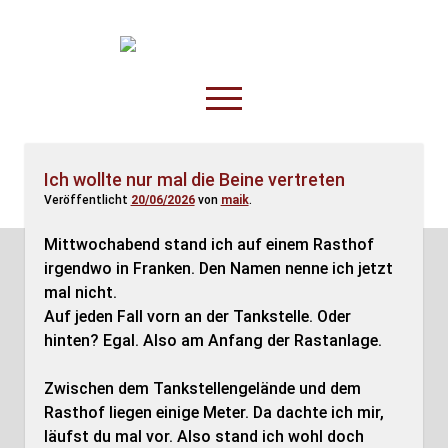
TruckOnline.de
open
menu
facebook
threads
linkedin
youtube
rss
amazon
Ich wollte nur mal die Beine vertreten
Veröffentlicht
20/06/2026
von
maik
.
Anderswo
Spesenliste
Mittwochabend stand ich auf einem Rasthof
irgendwo in Franken. Den Namen nenne ich jetzt
Fahrer
mal nicht.
Disposition
Auf jeden Fall vorn an der Tankstelle. Oder
hinten? Egal. Also am Anfang der Rastanlage.
Zwischen dem Tankstellengelände und dem
Rasthof liegen einige Meter. Da dachte ich mir,
läufst du mal vor. Also stand ich wohl doch