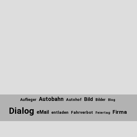
Autobahn
Bild
Autohof
Auflieger
Bilder
Blog
Dialog
Firma
eMail
entladen
Fahrverbot
Feiertag
Internet
Firmen
Fundstücke
Gedanken
Foto
Frage
Scroll
to
Italien
Ladung
Lieblinks
Kennzeichen
Kontrolle
the