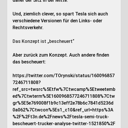
daher der Sitz in der Mitte.
Und, ziemlich clever, so spart Tesla sich auch
verschiedene Versionen für den Links- oder
Rechtsverkehr.
Das Konzept ist „bescheuert“
Aber zurück zum Konzept. Auch andere finden
das bescheuert:
https://twitter.com/TOrynski/status/160096857
7246711808?
ref_src=twsrc%5Etfw%7Ctwcamp%5Etweetemb
ed%7Ctwterm%5E1600968577246711808%7Ctw
gr%5E5e769008f1b9c13eff2e78b6c7841d5236d
0a062%7Ctwcon%5Es1_c10&ref_url=https%3A
%2F%2Ft3n.de%2Fnews%2Ftesla-semi-truck-
bescheuert-trucker-analyse-twitter-1521850%2F