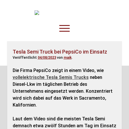
TruckOnline.de
open
menu
facebook
threads
linkedin
youtube
rss
amazon
Tesla Semi Truck bei PepsiCo im Einsatz
Veröffentlicht
04/08/2023
von
maik
.
Anderswo
Spesenliste
Die Firma PepsiCo zeigt in einem Video, wie
vollelektrische Tesla Semis Trucks
neben
Fahrer
Diesel-Lkw im täglichen Betrieb des
Disposition
Unternehmens eingesetzt werden. Konzentriert
wird sich dabei auf das Werk in Sacramento,
Kalifornien.
Laut dem Video sind die meisten Tesla Semi
demnach etwa zwölf Stunden am Tag im Einsatz