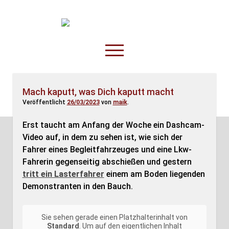
TruckOnline.de
open
menu
facebook
threads
linkedin
youtube
rss
amazon
Mach kaputt, was Dich kaputt macht
Veröffentlicht
26/03/2023
von
maik
.
Anderswo
Spesenliste
Erst taucht am Anfang der Woche ein Dashcam-
Video auf, in dem zu sehen ist, wie sich der
Fahrer
Fahrer eines Begleitfahrzeuges und eine Lkw-
Disposition
Fahrerin gegenseitig abschießen und gestern
tritt ein Lasterfahrer
einem am Boden liegenden
Demonstranten in den Bauch.
Sie sehen gerade einen Platzhalterinhalt von
Standard
. Um auf den eigentlichen Inhalt