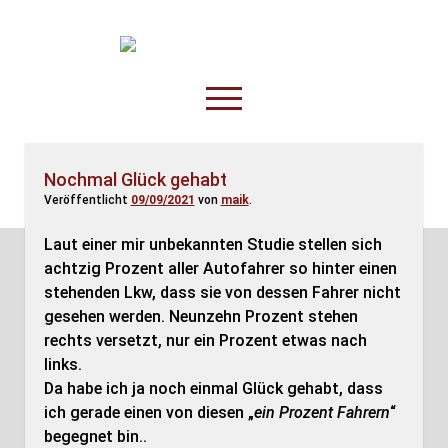
TruckOnline.de
open
menu
facebook
threads
linkedin
youtube
rss
amazon
Nochmal Glück gehabt
Veröffentlicht
09/09/2021
von
maik
.
Anderswo
Spesenliste
Laut einer mir unbekannten Studie stellen sich
achtzig Prozent aller Autofahrer so hinter einen
Fahrer
stehenden Lkw, dass sie von dessen Fahrer nicht
Disposition
gesehen werden. Neunzehn Prozent stehen
rechts versetzt, nur ein Prozent etwas nach
links.
Da habe ich ja noch einmal Glück gehabt, dass
ich gerade einen von diesen „
ein Prozent Fahrern
“
begegnet bin..