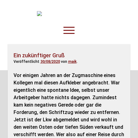
TruckOnline.de
open
menu
facebook
threads
linkedin
youtube
rss
amazon
Ein zukünftiger Gruß
Veröffentlicht
30/08/2020
von
maik
.
Anderswo
Spesenliste
Vor einigen Jahren an der Zugmaschine eines
Kollegen mal diesen Aufkleber angebracht. War
Fahrer
eigentlich eine spontane Idee, selbst unser
Disposition
Arbeitgeber hatte nichts dagegen. Zumindest
kam kein negatives Gerede oder gar die
Forderung, den Schriftzug wieder zu entfernen.
Jetzt ist der Lkw abgemeldet und wird wohl in
den weiten Osten oder tiefen Süden verkauft und
verschifft werden. Wer also auf einer Reise durch