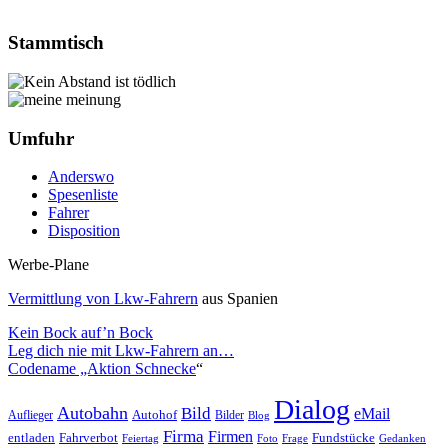
Stammtisch
Umfuhr
Anderswo
Spesenliste
Fahrer
Disposition
Werbe-Plane
Vermittlung von Lkw-Fahrern
aus Spanien
Kein Bock auf’n Bock
Leg dich nie mit Lkw-Fahrern an…
Codename „Aktion Schnecke
“
Dialog
Autobahn
Bild
eMail
Auflieger
Autohof
Bilder
Blog
Firma
Firmen
entladen
Fahrverbot
Fundstücke
Feiertag
Foto
Frage
Gedanken