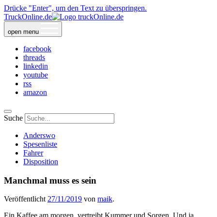
Drücke "Enter", um den Text zu überspringen.
TruckOnline.de
open menu
facebook
threads
linkedin
youtube
rss
amazon
Suche
Anderswo
Spesenliste
Fahrer
Disposition
Manchmal muss es sein
Veröffentlicht
27/11/2019
von
maik
.
Ein Kaffee am morgen, vertreibt Kummer und Sorgen. Und ja,