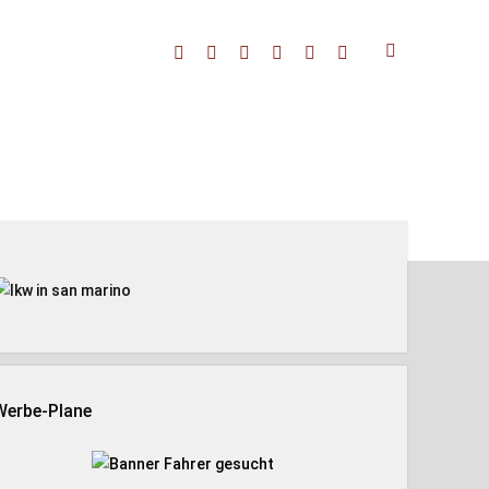
facebook
threads
linkedin
youtube
rss
amazon
enleiste
Werbe-Plane