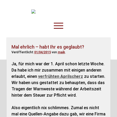
TruckOnline.de
open
menu
facebook
threads
linkedin
youtube
rss
amazon
Mal ehrlich – habt Ihr es geglaubt?
Veröffentlicht
01/04/2015
von
maik
.
Anderswo
Spesenliste
Ja, für mich war der 1. April schon letzte Woche.
Da habe ich mir zusammen mit einigen anderen
Fahrer
erlaubt, einen
verfrühten Aprilscherz
zu starten.
Disposition
Wir haben uns gestattet zu behaupten, dass das
Tragen der Warnweste während der Arbeitszeit
hinter dem Steuer zur Pflicht wird.
Also eigentlich nix schlimmes. Zumal es nicht
mal eine Quellen-Angabe dazu gab, wir eine Firma