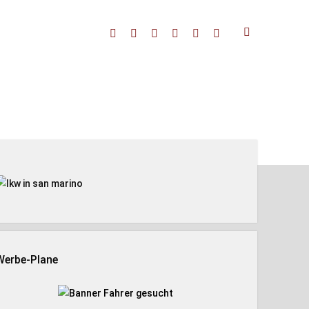
facebook
threads
linkedin
youtube
rss
amazon
enleiste
Werbe-Plane