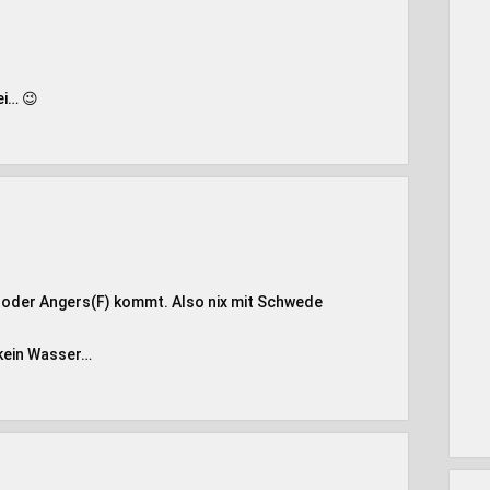
ei… 😉
 oder Angers(F) kommt. Also nix mit Schwede
 kein Wasser…