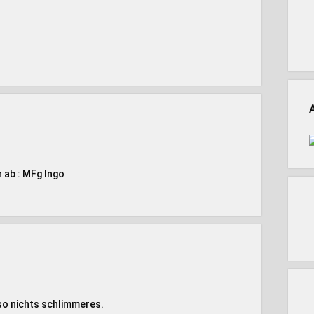
 ab : MFg Ingo
lso nichts schlimmeres.