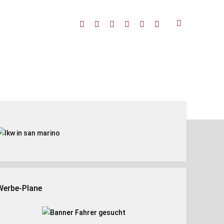
facebook
threads
linkedin
youtube
rss
amazon
enleiste
Werbe-Plane