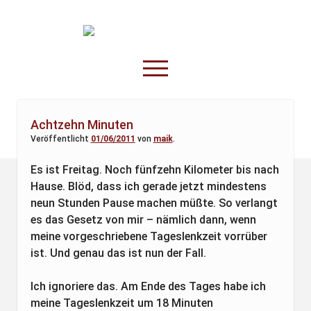
TruckOnline.de
open
menu
facebook
threads
linkedin
youtube
rss
amazon
Achtzehn Minuten
Veröffentlicht
01/06/2011
von
maik
.
Anderswo
Spesenliste
Es ist Freitag. Noch fünfzehn Kilometer bis nach
Hause. Blöd, dass ich gerade jetzt mindestens
Fahrer
neun Stunden Pause machen müßte. So verlangt
Disposition
es das Gesetz von mir – nämlich dann, wenn
meine vorgeschriebene Tageslenkzeit vorrüber
ist. Und genau das ist nun der Fall.
Ich ignoriere das. Am Ende des Tages habe ich
meine Tageslenkzeit um 18 Minuten