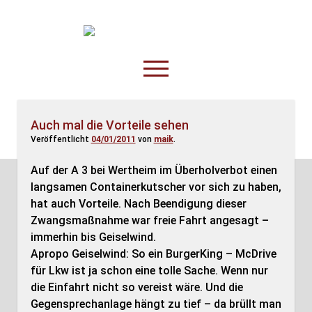
TruckOnline.de
open
menu
facebook
threads
linkedin
youtube
rss
amazon
Auch mal die Vorteile sehen
Veröffentlicht
04/01/2011
von
maik
.
Anderswo
Spesenliste
Auf der A 3 bei Wertheim im Überholverbot einen
langsamen Containerkutscher vor sich zu haben,
Fahrer
hat auch Vorteile. Nach Beendigung dieser
Disposition
Zwangsmaßnahme war freie Fahrt angesagt –
immerhin bis Geiselwind.
Apropo Geiselwind: So ein BurgerKing – McDrive
für Lkw ist ja schon eine tolle Sache. Wenn nur
die Einfahrt nicht so vereist wäre. Und die
Gegensprechanlage hängt zu tief – da brüllt man