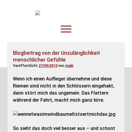
TruckOnline.de
open
menu
facebook
threads
linkedin
youtube
rss
amazon
Blogbeitrag von der Unzulänglichkeit
menschlicher Gefühle
Anderswo
Veröffentlicht
27/09/2010
von
maik
.
Spesenliste
Wenn ich einen Auflieger übernehme und diese
Fahrer
Riemen sind nicht in den Schlössern eingehakt,
Disposition
dann stört mich das ungemein. Das Flattern
während der Fahrt, macht mich ganz kirre.
So sieht das doch viel besser aus – und schont