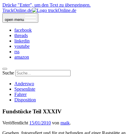
Drücke "Enter", um den Text zu überspringen.
TruckOnline.de
open menu
facebook
threads
linkedin
youtube
rss
amazon
Suche
Anderswo
Spesenliste
Fahrer
Disposition
Fundstücke Teil XXXIV
Veröffentlicht
15/01/2010
von
maik
.
Gesehen, fotografiert und für gut befunden auf einer Raststätte an