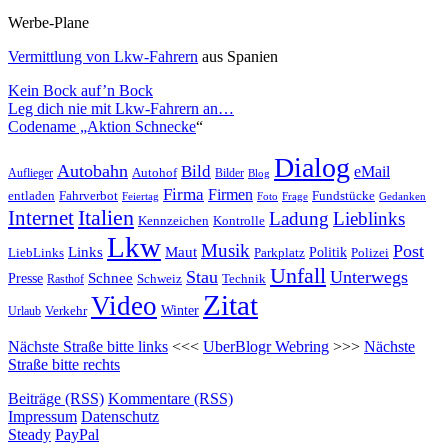
Werbe-Plane
Vermittlung von Lkw-Fahrern
aus Spanien
Kein Bock auf’n Bock
Leg dich nie mit Lkw-Fahrern an…
Codename „Aktion Schnecke
“
Dialog
Autobahn
Bild
eMail
Auflieger
Autohof
Bilder
Blog
Firma
Firmen
entladen
Fahrverbot
Fundstücke
Feiertag
Foto
Frage
Gedanken
Italien
Internet
Ladung
Lieblinks
Kennzeichen
Kontrolle
Lkw
Musik
Post
Links
Maut
LiebLinks
Parkplatz
Politik
Polizei
Unfall
Stau
Unterwegs
Presse
Schnee
Technik
Rasthof
Schweiz
Zitat
Video
Winter
Verkehr
Urlaub
Nächste Straße bitte links
<<<
UberBlogr Webring
>>>
Nächste
Straße bitte rechts
Beiträge (RSS)
Kommentare (RSS)
Impressum
Datenschutz
Steady
PayPal