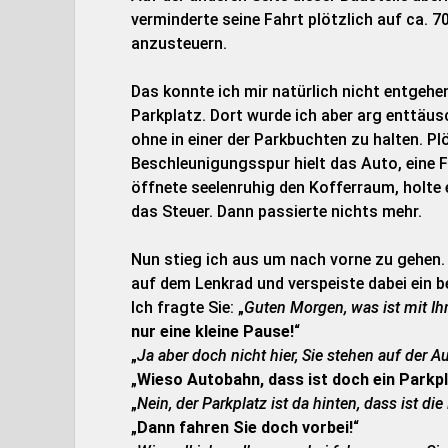
verminderte seine Fahrt plötzlich auf ca. 7
anzusteuern.
Das konnte ich mir natürlich nicht entgehen
Parkplatz. Dort wurde ich aber arg enttäus
ohne in einer der Parkbuchten zu halten. Plö
Beschleunigungsspur hielt das Auto, eine F
öffnete seelenruhig den Kofferraum, holte 
das Steuer. Dann passierte nichts mehr.
Nun stieg ich aus um nach vorne zu gehen. 
auf dem Lenkrad und verspeiste dabei ein b
Ich fragte Sie: „
Guten Morgen, was ist mit I
nur eine kleine Pause!
“
„
Ja aber doch nicht hier, Sie stehen auf der A
„
Wieso Autobahn, dass ist doch ein Parkpl
„
Nein, der Parkplatz ist da hinten, dass ist d
„
Dann fahren Sie doch vorbei!
“