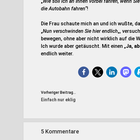
„
Wie soll ich an Ihnen vorbei fahren, wenn Sie
die Autobahn fahren“
!
Die Frau schaute mich an und ich wußte, das
„
Nun verschwinden Sie hier endlich
„, versuc
bewegen, ohne aber nicht wirklich auf die 
Ich wurde aber getäuscht. Mit einen „
Ja, a
endlich weiter.
Vorheriger Beitrag...
Einfach nur eklig
5 Kommentare