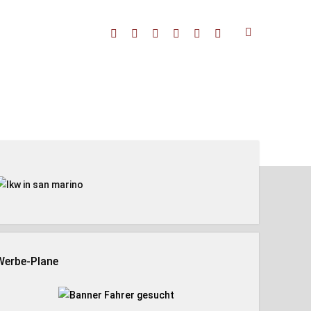
facebook
threads
linkedin
youtube
rss
amazon
enleiste
Werbe-Plane