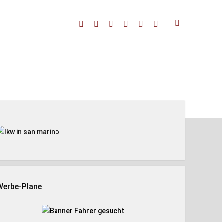
facebook
threads
linkedin
youtube
rss
amazon
enleiste
Werbe-Plane