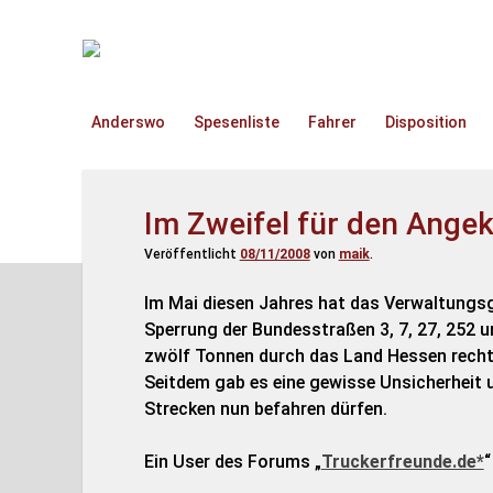
TruckOnline.de
Anderswo
Spesenliste
Fahrer
Disposition
Im Zweifel für den Ange
Veröffentlicht
08/11/2008
von
maik
.
Im Mai diesen Jahres hat das Verwaltungsg
Sperrung der Bundesstraßen 3, 7, 27, 252 u
zwölf Tonnen durch das Land Hessen rechts
Seitdem gab es eine gewisse Unsicherheit un
Strecken nun befahren dürfen.
Ein User des Forums „
Truckerfreunde.de*
“