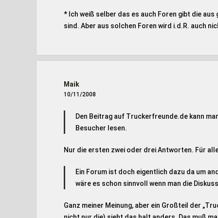
* Ich weiß selber das es auch Foren gibt die au
sind. Aber aus solchen Foren wird i.d.R. auch nich
Maik
10/11/2008
Den Beitrag auf Truckerfreunde.de kann man
Besucher lesen.
Nur die ersten zwei oder drei Antworten. Für al
Ein Forum ist doch eigentlich dazu da um a
wäre es schon sinnvoll wenn man die Diskus
Ganz meiner Meinung, aber ein Großteil der „Tru
nicht nur die) sieht das halt anders. Das muß ma