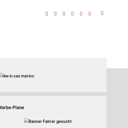
facebook
threads
linkedin
youtube
rss
amazon
enleiste
Werbe-Plane