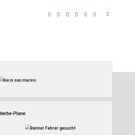
facebook
threads
linkedin
youtube
rss
amazon
enleiste
Werbe-Plane