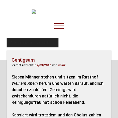
TruckOnline.de
open
menu
facebook
threads
linkedin
youtube
rss
amazon
Schlagwort:
Tank & Rast
Anderswo
Genügsam
Spesenliste
Veröffentlicht
07/09/2016
von
maik
.
Fahrer
Sieben Männer stehen und sitzen im Rasthof
Disposition
Weil am Rhein
herum und warten darauf, endlich
duschen zu dürfen. Gereinigt wird
zwischendurch natürlich nicht, die
Reinigungsfrau hat schon Feierabend.
Kassiert wird trotzdem und den Obolus zahlen