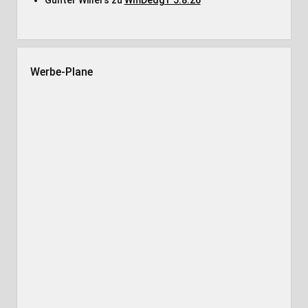
Günter Willers
zu
WmDedgT 5.8.26
Werbe-Plane