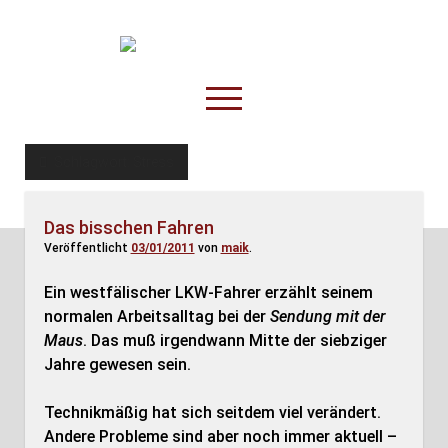
TruckOnline.de
open
menu
facebook
threads
linkedin
youtube
rss
amazon
Schlagwort:
Stress
Anderswo
Das bisschen Fahren
Spesenliste
Veröffentlicht
03/01/2011
von
maik
.
Fahrer
Ein westfälischer LKW-Fahrer erzählt seinem
Disposition
normalen Arbeitsalltag bei der
Sendung mit der
Maus
. Das muß irgendwann Mitte der siebziger
Jahre gewesen sein.
Technikmäßig hat sich seitdem viel verändert.
Andere Probleme sind aber noch immer aktuell –