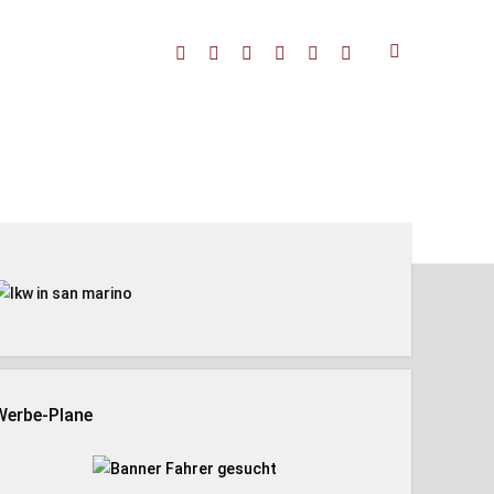
facebook
threads
linkedin
youtube
rss
amazon
enleiste
Werbe-Plane