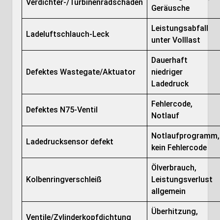
Verdichter-/Turbinenradschaden
Geräusche
Leistungsabfall
Ladeluftschlauch-Leck
unter Volllast
Dauerhaft
Defektes Wastegate/Aktuator
niedriger
Ladedruck
Fehlercode,
Defektes N75-Ventil
Notlauf
Notlaufprogramm,
Ladedrucksensor defekt
kein Fehlercode
Ölverbrauch,
Kolbenringverschleiß
Leistungsverlust
allgemein
Überhitzung,
Ventile/Zylinderkopfdichtung