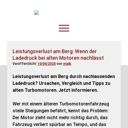
TruckOnline.de
open
menu
facebook
threads
linkedin
youtube
rss
amazon
Leistungsverlust am Berg: Wenn der
Ladedruck bei alten Motoren nachlässt
Anderswo
Veröffentlicht
10/04/2026
von
maik
.
Spesenliste
Leistungsverlust am Berg durch nachlassenden
Fahrer
Ladedruck? Ursachen, Vergleich und Tipps zu
Disposition
alten Turbomotoren. Jetzt informieren.
Wer mit einem älteren Turbomotorenfahrzeug
steile Steigungen befährt, kennt das Problem:
Der Motor zieht nicht mehr richtig durch, das
Fahrzeug verliert spürbar an Tempo, und das