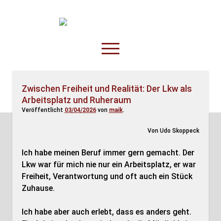
TruckOnline.de
open
menu
facebook
threads
linkedin
youtube
rss
amazon
Zwischen Freiheit und Realität: Der Lkw als
Arbeitsplatz und Ruheraum
Anderswo
Veröffentlicht
03/04/2026
von
maik
.
Spesenliste
Von Udo Skoppeck
Fahrer
Disposition
Ich habe meinen Beruf immer gern gemacht. Der
Lkw war für mich nie nur ein Arbeitsplatz, er war
Freiheit, Verantwortung und oft auch ein Stück
Zuhause.
Ich habe aber auch erlebt, dass es anders geht.