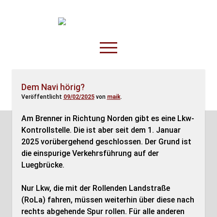
TruckOnline.de
open
menu
facebook
threads
linkedin
youtube
rss
amazon
Dem Navi hörig?
Veröffentlicht
09/02/2025
von
maik
.
Anderswo
Spesenliste
Am Brenner in Richtung Norden gibt es eine Lkw-
Kontrollstelle. Die ist aber seit dem 1. Januar
Fahrer
2025 vorübergehend geschlossen. Der Grund ist
Disposition
die einspurige Verkehrsführung auf der
Luegbrücke.
Nur Lkw, die mit der Rollenden Landstraße
(RoLa) fahren, müssen weiterhin über diese nach
rechts abgehende Spur rollen. Für alle anderen