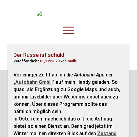
TruckOnline.de
open
menu
facebook
threads
linkedin
youtube
rss
amazon
Der Russe ist schuld
Veröffentlicht
03/12/2023
von
maik
.
Anderswo
Spesenliste
Vor einiger Zeit hab ich die
Autobahn App
der
„
Autobahn GmbH
“ auf mein Handy geladen. So
Fahrer
quasi als Ergänzung zu Google Maps und auch,
Disposition
um mir Livebilder über Webcams anschauen zu
können. Über dieses Programm sollte das
nämlich möglich sein.
In Österreich mache ich das oft, die Asfinag
bietet so einen Dienst an. Denn grad jetzt im
Winter mal nen direkten Blick auf den
Zustand