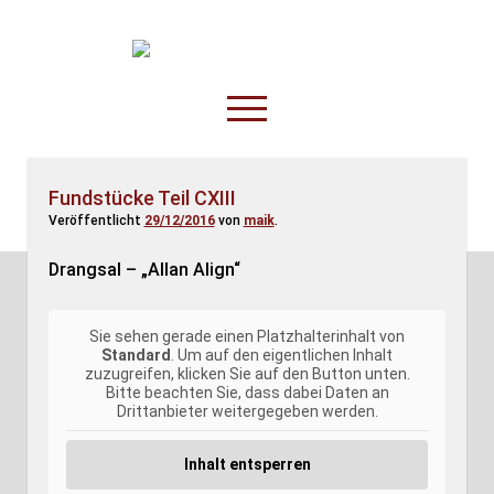
TruckOnline.de
open
menu
facebook
threads
linkedin
youtube
rss
amazon
Fundstücke Teil CXIII
Veröffentlicht
29/12/2016
von
maik
.
Anderswo
Spesenliste
Drangsal – „Allan Align“
Fahrer
Disposition
Sie sehen gerade einen Platzhalterinhalt von
Standard
. Um auf den eigentlichen Inhalt
zuzugreifen, klicken Sie auf den Button unten.
Bitte beachten Sie, dass dabei Daten an
Drittanbieter weitergegeben werden.
Inhalt entsperren