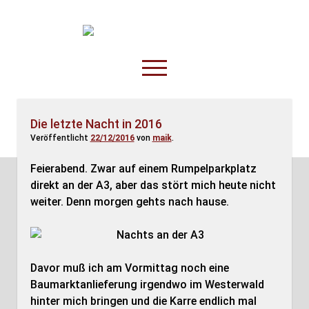
TruckOnline.de
open
menu
facebook
threads
linkedin
youtube
rss
amazon
Die letzte Nacht in 2016
Veröffentlicht
22/12/2016
von
maik
.
Anderswo
Spesenliste
Feierabend. Zwar auf einem Rumpelparkplatz
direkt an der A3, aber das stört mich heute nicht
Fahrer
weiter. Denn morgen gehts nach hause.
Disposition
Davor muß ich am Vormittag noch eine
Baumarktanlieferung irgendwo im Westerwald
hinter mich bringen und die Karre endlich mal