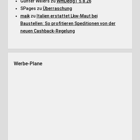
Günter Willers
zu
WmDedgT 5.8.26
SPages
zu
Überraschung
maik
zu
Italien erstattet Lkw-Maut bei
Baustellen: So profitieren Speditionen von der
neuen Cashback-Regelung
Werbe-Plane