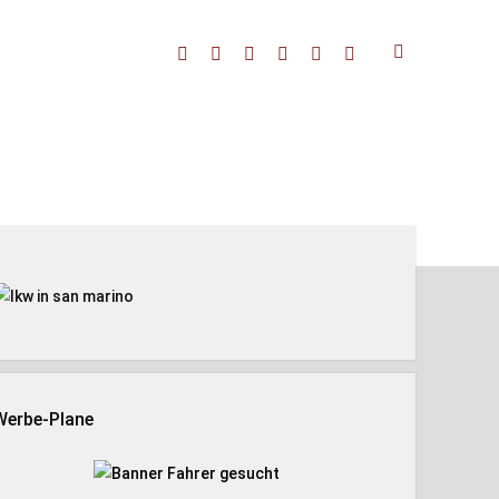
facebook
threads
linkedin
youtube
rss
amazon
enleiste
Werbe-Plane