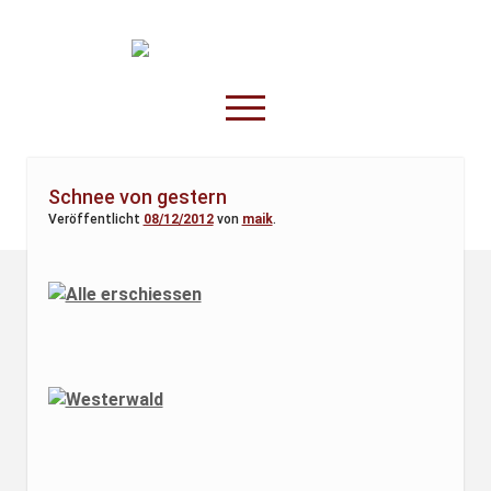
TruckOnline.de
open
menu
facebook
threads
linkedin
youtube
rss
amazon
Schnee von gestern
Veröffentlicht
08/12/2012
von
maik
.
Anderswo
Spesenliste
Fahrer
Disposition