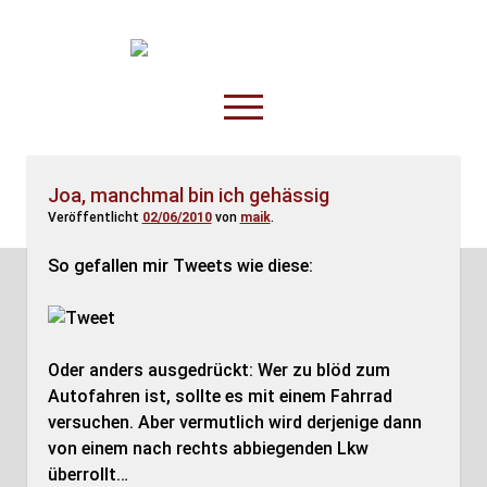
TruckOnline.de
open
menu
facebook
threads
linkedin
youtube
rss
amazon
Joa, manchmal bin ich gehässig
Veröffentlicht
02/06/2010
von
maik
.
Anderswo
Spesenliste
So gefallen mir Tweets wie diese:
Fahrer
Disposition
Oder anders ausgedrückt: Wer zu blöd zum
Autofahren ist, sollte es mit einem Fahrrad
versuchen. Aber vermutlich wird derjenige dann
von einem nach rechts abbiegenden Lkw
überrollt…