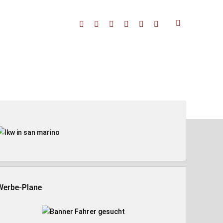
facebook
threads
linkedin
youtube
rss
amazon
enleiste
Werbe-Plane