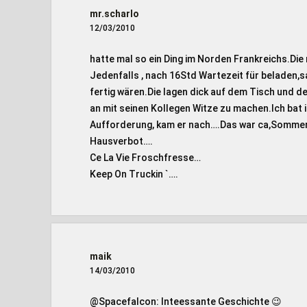
mr.scharlo
12/03/2010
hatte mal so ein Ding im Norden Frankreichs.Die
Jedenfalls , nach 16Std Wartezeit für beladen,s
fertig wären.Die lagen dick auf dem Tisch und der
an mit seinen Kollegen Witze zu machen.Ich bat
Aufforderung, kam er nach….Das war ca,Sommer 
Hausverbot….
Ce La Vie Froschfresse…
Keep On Truckin `….
maik
14/03/2010
@Spacefalcon: Inteessante Geschichte 😉