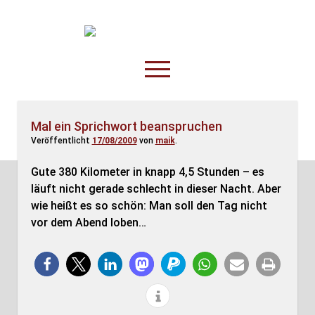
TruckOnline.de
open
menu
facebook
threads
linkedin
youtube
rss
amazon
Mal ein Sprichwort beanspruchen
Veröffentlicht
17/08/2009
von
maik
.
Anderswo
Spesenliste
Gute 380 Kilometer in knapp 4,5 Stunden – es
läuft nicht gerade schlecht in dieser Nacht. Aber
Fahrer
wie heißt es so schön: Man soll den Tag nicht
Disposition
vor dem Abend loben…