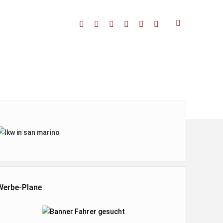
facebook
threads
linkedin
youtube
rss
amazon
enleiste
Werbe-Plane