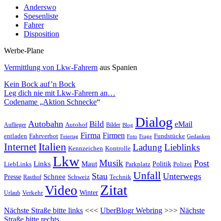
Anderswo
Spesenliste
Fahrer
Disposition
Werbe-Plane
Vermittlung von Lkw-Fahrern
aus Spanien
Kein Bock auf’n Bock
Leg dich nie mit Lkw-Fahrern an…
Codename „Aktion Schnecke
“
Dialog
Autobahn
Bild
eMail
Auflieger
Autohof
Bilder
Blog
Firma
Firmen
entladen
Fahrverbot
Fundstücke
Feiertag
Foto
Frage
Gedanken
Italien
Internet
Ladung
Lieblinks
Kennzeichen
Kontrolle
Lkw
Musik
Post
Links
Maut
LiebLinks
Parkplatz
Politik
Polizei
Unfall
Stau
Unterwegs
Presse
Schnee
Technik
Rasthof
Schweiz
Zitat
Video
Winter
Verkehr
Urlaub
Nächste Straße bitte links
<<<
UberBlogr Webring
>>>
Nächste
Straße bitte rechts