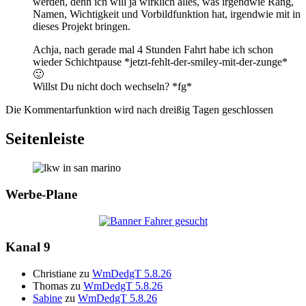
werden, denn ich will ja wirklich alles, was irgendwie Rang,
Namen, Wichtigkeit und Vorbildfunktion hat, irgendwie mit in
dieses Projekt bringen.
Achja, nach gerade mal 4 Stunden Fahrt habe ich schon
wieder Schichtpause *jetzt-fehlt-der-smiley-mit-der-zunge*
🙂
Willst Du nicht doch wechseln? *fg*
Die Kommentarfunktion wird nach dreißig Tagen geschlossen
Seitenleiste
Werbe-Plane
Kanal 9
Christiane
zu
WmDedgT 5.8.26
Thomas
zu
WmDedgT 5.8.26
Sabine
zu
WmDedgT 5.8.26