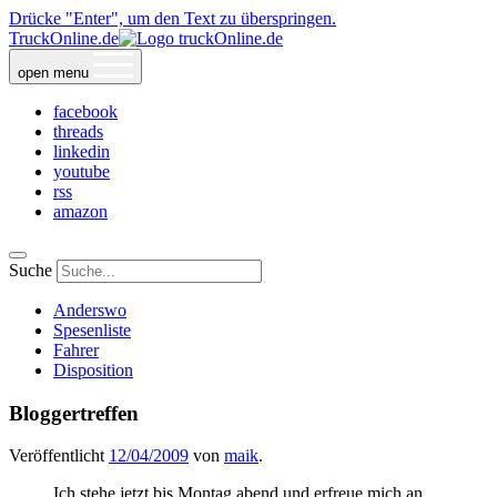
Drücke "Enter", um den Text zu überspringen.
TruckOnline.de
open menu
facebook
threads
linkedin
youtube
rss
amazon
Suche
Anderswo
Spesenliste
Fahrer
Disposition
Bloggertreffen
Veröffentlicht
12/04/2009
von
maik
.
Ich stehe jetzt bis Montag abend und erfreue mich an