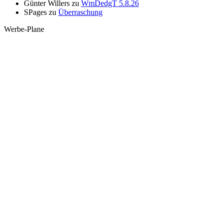
Günter Willers
zu
WmDedgT 5.8.26
SPages
zu
Überraschung
Werbe-Plane