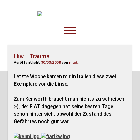
TruckOnline.de
open
menu
facebook
threads
linkedin
youtube
rss
amazon
Lkw – Träume
Veröffentlicht
30/03/2008
von
maik
.
Anderswo
Spesenliste
Letzte Woche kamen mir in Italien diese zwei
Exemplare vor die Linse.
Fahrer
Disposition
Zum Kenworth braucht man nichts zu schreiben
;-), der FIAT dagegen hat seine besten Tage
schon hinter sich, obwohl der Zustand des
Gefährtes noch gut war.