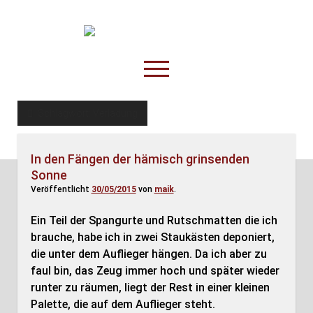
TruckOnline.de
open
menu
facebook
threads
linkedin
youtube
rss
amazon
Schlagwort:
Verladung
Anderswo
In den Fängen der hämisch grinsenden
Spesenliste
Sonne
Fahrer
Veröffentlicht
30/05/2015
von
maik
.
Disposition
Ein Teil der Spangurte und Rutschmatten die ich
brauche, habe ich in zwei Staukästen deponiert,
die unter dem Auflieger hängen. Da ich aber zu
faul bin, das Zeug immer hoch und später wieder
runter zu räumen, liegt der Rest in einer kleinen
Palette, die auf dem Auflieger steht.