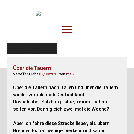
TruckOnline.de
open
menu
facebook
threads
linkedin
youtube
rss
amazon
Schlagwort:
Tauern
Anderswo
Über die Tauern
Spesenliste
Veröffentlicht
02/03/2016
von
maik
.
Fahrer
Über die Tauern nach Italien und über die Tauern
Disposition
wieder zurück nach Deutschland.
Das ich über Salzburg fahre, kommt schon
selten vor. Dann gleich zwei mal die Woche?
Aber ich fahre diese Strecke lieber, als übern
Brenner. Es hat weniger Verkehr und kaum