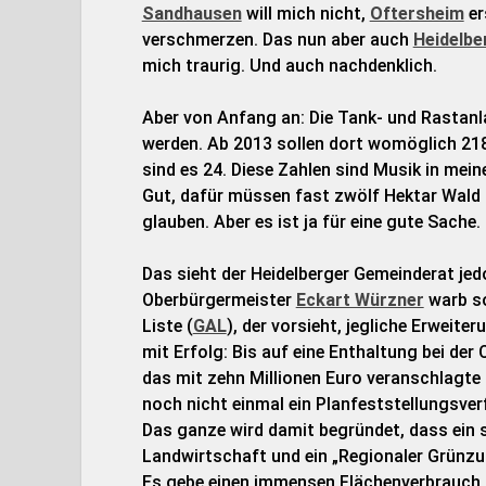
Sandhausen
will mich nicht,
Oftersheim
er
verschmerzen. Das nun aber auch
Heidelbe
mich traurig. Und auch nachdenklich.
Aber von Anfang an: Die Tank- und Rastan
werden. Ab 2013 sollen dort womöglich 21
sind es 24. Diese Zahlen sind Musik in mein
Gut, dafür müssen fast zwölf Hektar Wald 
glauben. Aber es ist ja für eine gute Sache.
Das sieht der Heidelberger Gemeinderat jed
Oberbürgermeister
Eckart Würzner
warb so
Liste (
GAL
), der vorsieht, jegliche Erweit
mit Erfolg: Bis auf eine Enthaltung bei d
das mit zehn Millionen Euro veranschlagte
noch nicht einmal ein Planfeststellungsverf
Das ganze wird damit begründet, dass ein s
Landwirtschaft und ein „Regionaler Grünzug
Es gebe einen immensen Flächenverbrauch u