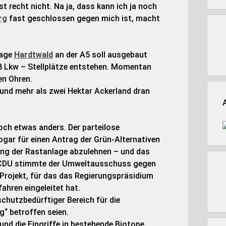
st recht nicht. Na ja, dass kann ich ja noch
rg
fast geschlossen gegen mich ist, macht
lage
Hardtwald
an der A5 soll ausgebaut
8 Lkw – Stellplätze entstehen. Momentan
en Ohren.
und mehr als zwei Hektar Ackerland dran
och etwas anders. Der parteilose
gar für einen Antrag der Grün-Alternativen
erung der Rastanlage abzulehnen – und das
er CDU stimmte der Umweltausschuss gegen
 Projekt, für das das Regierungspräsidium
ahren eingeleitet hat.
chutzbedürftiger Bereich für die
“ betroffen seien.
nd die Eingriffe in bestehende Biotope