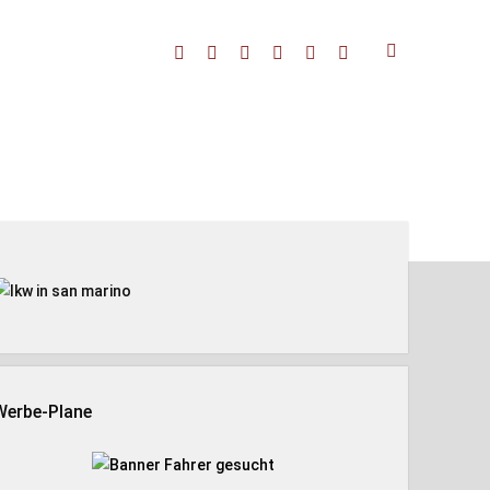
facebook
threads
linkedin
youtube
rss
amazon
enleiste
Werbe-Plane