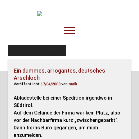
TruckOnline.de
open
menu
facebook
threads
linkedin
youtube
rss
amazon
Schlagwort:
Arschloch
Anderswo
Ein dummes, arrogantes, deutsches
Spesenliste
Arschloch
Fahrer
Veröffentlicht
17/04/2008
von
maik
.
Disposition
Abladestelle bei einer Spedition irgendwo in
Südtirol.
Auf dem Gelände der Firma war kein Platz, also
vor der Nachbarfirma kurz „zwischengeparkt“.
Dann fix ins Büro gegangen, um mich
anzumelden.