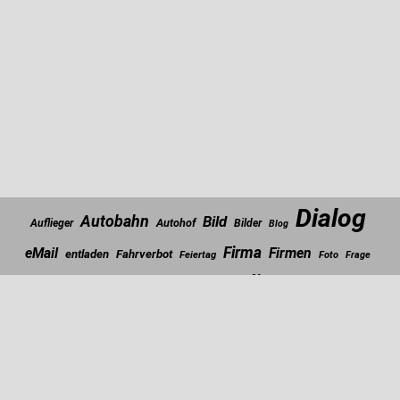
Dialog
Autobahn
Bild
Autohof
Auflieger
Bilder
Blog
Firma
eMail
Firmen
entladen
Fahrverbot
Feiertag
Foto
Frage
Italien
Internet
Fundstücke
Kennzeichen
Gedanken
Scroll
to
Lkw
Ladung
Lieblinks
the
Links
Kontrolle
LiebLinks
top
Musik
Post
Maut
Politik
Presse
Parkplatz
Polizei
Rasthof
Unfall
Stau
Unterwegs
Schnee
Schweiz
Technik
Urlaub