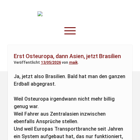
TruckOnline.de
open
menu
facebook
threads
linkedin
youtube
rss
amazon
Erst Osteuropa, dann Asien, jetzt Brasilien
Veröffentlicht
13/05/2026
von
maik
.
Anderswo
Spesenliste
Ja, jetzt also Brasilien. Bald hat man den ganzen
Erdball abgegrast.
Fahrer
Disposition
Weil Osteuropa irgendwann nicht mehr billig
genug war.
Weil Fahrer aus Zentralasien inzwischen
ebenfalls Ansprüche stellen.
Und weil Europas Transportbranche seit Jahren
ein System aufgebaut hat, das nur funktioniert,