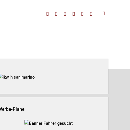
facebook
threads
linkedin
youtube
rss
amazon
enleiste
Werbe-Plane